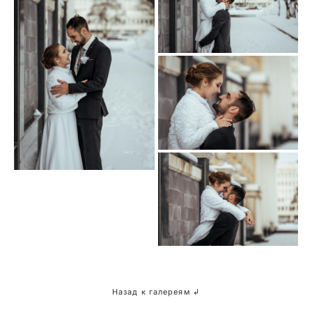
Назад к галереям ↲