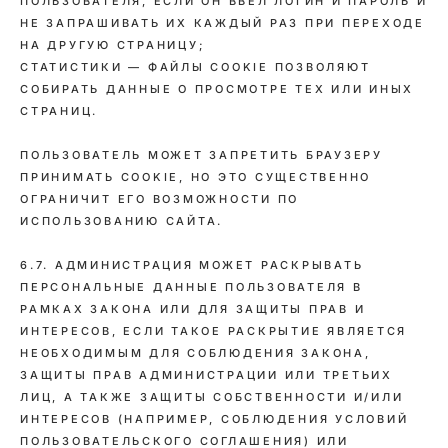
ПОЛЬЗОВАТЕЛЯ, ЕСЛИ ОН ВВЕЛ ЛОГИН И ПАРОЛЬ И
НЕ ЗАПРАШИВАТЬ ИХ КАЖДЫЙ РАЗ ПРИ ПЕРЕХОДЕ
НА ДРУГУЮ СТРАНИЦУ;
СТАТИСТИКИ — ФАЙЛЫ COOKIE ПОЗВОЛЯЮТ
СОБИРАТЬ ДАННЫЕ О ПРОСМОТРЕ ТЕХ ИЛИ ИНЫХ
СТРАНИЦ.
ПОЛЬЗОВАТЕЛЬ МОЖЕТ ЗАПРЕТИТЬ БРАУЗЕРУ
ПРИНИМАТЬ COOKIE, НО ЭТО СУЩЕСТВЕННО
ОГРАНИЧИТ ЕГО ВОЗМОЖНОСТИ ПО
ИСПОЛЬЗОВАНИЮ САЙТА.
6.7. АДМИНИСТРАЦИЯ МОЖЕТ РАСКРЫВАТЬ
ПЕРСОНАЛЬНЫЕ ДАННЫЕ ПОЛЬЗОВАТЕЛЯ В
РАМКАХ ЗАКОНА ИЛИ ДЛЯ ЗАЩИТЫ ПРАВ И
ИНТЕРЕСОВ, ЕСЛИ ТАКОЕ РАСКРЫТИЕ ЯВЛЯЕТСЯ
НЕОБХОДИМЫМ ДЛЯ СОБЛЮДЕНИЯ ЗАКОНА,
ЗАЩИТЫ ПРАВ АДМИНИСТРАЦИИ ИЛИ ТРЕТЬИХ
ЛИЦ, А ТАКЖЕ ЗАЩИТЫ СОБСТВЕННОСТИ И/ИЛИ
ИНТЕРЕСОВ (НАПРИМЕР, СОБЛЮДЕНИЯ УСЛОВИЙ
ПОЛЬЗОВАТЕЛЬСКОГО СОГЛАШЕНИЯ) ИЛИ