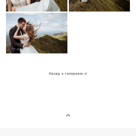
Назад к галереям ↲